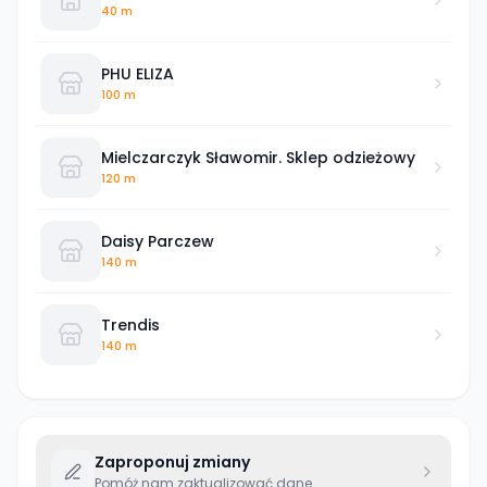
40 m
PHU ELIZA
100 m
Mielczarczyk Sławomir. Sklep odzieżowy
120 m
Daisy Parczew
140 m
Trendis
140 m
Zaproponuj zmiany
Pomóż nam zaktualizować dane