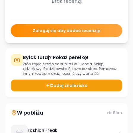
Brak recenzji
Zaloguj się aby dodać recenzję
Byłaś tutaj? Pokaż perełkę!
Zrób zdjęcie tego co kupiłaś w
El Moda. Sklep
odzieżowy. Radzikowska E.
i oznacz sklep. Pomożesz
innym łowcom okazji ocenić czy warto iść.
Dodaj znalezisko
W pobliżu
do
5
km
Fashion Freak