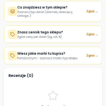
Co znajdziesz w tym sklepie?
Zgłoś →
Zaznacz typ ubrań (damski, dziecięcy,
vintage…)
Znasz cennik tego sklepu?
Zgłoś →
Zgłoś ceny per dzień (kg, szt, %)
Wiesz jakie marki tu kupisz?
Zgłoś →
Pomóż innym - zaznacz marki i typ sklepu
Recenzje (
0
)