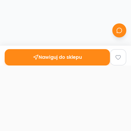
Nawiguj do sklepu
Second
Handy
Największa mapa sklepów second-hand
w Polsce. Znajdź lumpeks w swoim
mieście.