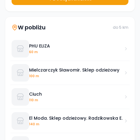
W pobliżu
do
5
km
PHU ELIZA
60 m
Mielczarczyk Sławomir. Sklep odzieżowy
100 m
Ciuch
110 m
El Moda. Sklep odzieżowy. Radzikowska E.
140 m