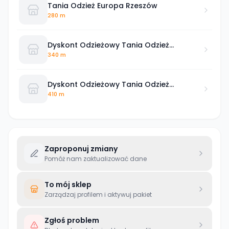
Tania Odzież Europa Rzeszów
280 m
Dyskont Odzieżowy Tania Odzież
Rzeszów Okrzei
340 m
Dyskont Odzieżowy Tania Odzież
Rzeszów Zygmuntowska
410 m
Zaproponuj zmiany
Pomóż nam zaktualizować dane
To mój sklep
Zarządzaj profilem i aktywuj pakiet
Zgłoś problem