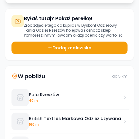
Byłaś tutaj? Pokaż perełkę!
Zrób zdjęcie tego co kupiłaś w
Dyskont Odzieżowy
Tania Odzież Rzeszów Kolejowa
i oznacz sklep.
Pomożesz innym łowcom okazji ocenić czy warto iść.
Dodaj znalezisko
W pobliżu
do
5
km
Polo Rzeszów
40 m
British Textiles Markowa Odzież Używana
160 m