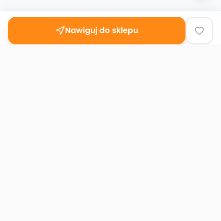
Nawiguj do sklepu
Second
Handy
Największa mapa sklepów second-hand
w Polsce. Znajdź lumpeks w swoim
mieście.
Nawigacja
Strona główna