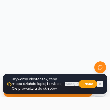
Używamy ciasteczek, żeby
mapa działała lepiej i szybciej
Jasne
Więcej
Cię prowadziła do sklepów.
Nawiguj do sklepu