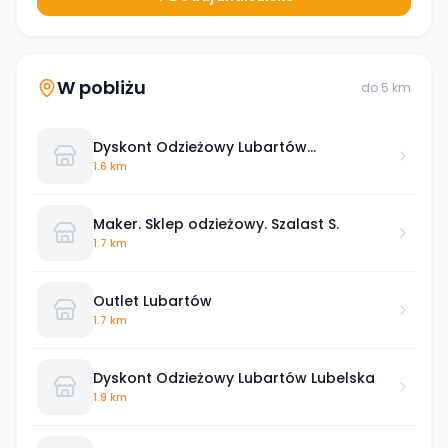
W pobliżu
do
5
km
Dyskont Odzieżowy Lubartów
Mickiewicza
1.6 km
Maker. Sklep odzieżowy. Szalast S.
1.7 km
Outlet Lubartów
1.7 km
Dyskont Odzieżowy Lubartów Lubelska
1.9 km