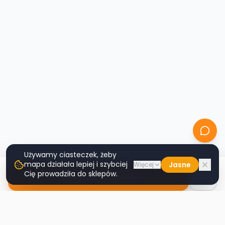
Używamy ciasteczek, żeby
mapa działała lepiej i szybciej
Jasne
Więcej
Cię prowadziła do sklepów.
Nawiguj do sklepu