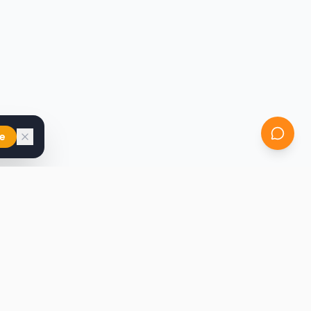
e
iast
Kontakt
marcin@secondhandy.com.pl
Polityka prywatności