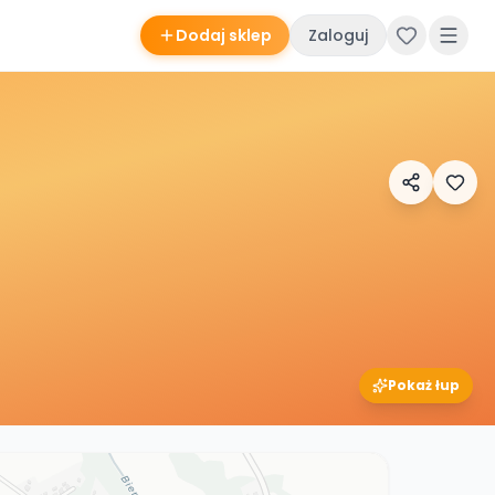
Dodaj sklep
Zaloguj
Pokaż łup