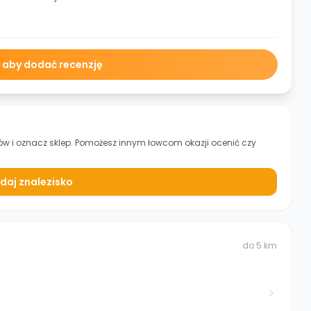
ę aby dodać recenzję
ów
i oznacz sklep. Pomożesz innym łowcom okazji ocenić czy
daj znalezisko
do
5
km