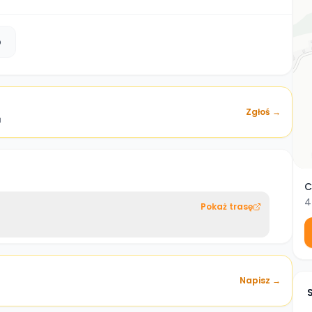
b
Zgłoś →
a
C
4
Pokaż trasę
Napisz →