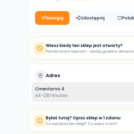
Nawiguj
Udostępnij
Polu
Wiesz kiedy ten sklep jest otwarty?
Pomóż innym łowcom - dodaj godziny otwarci
Adres
Cmentarna 4
44-230
Knurów
Byłaś tutaj? Opisz sklep w 1 zdaniu
Co wyróżnia ten sklep? Co wiesz o nim?