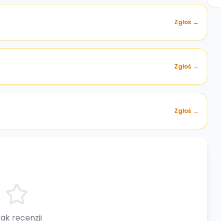
Zgłoś →
)
Zgłoś →
Zgłoś →
ak recenzji