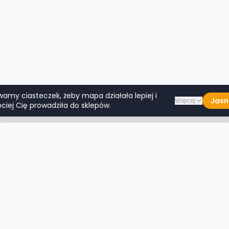
wamy ciasteczek, żeby mapa działała lepiej i
Jasn
Więcej
ciej Cię prowadziła do sklepów.
Lumpeksy w miastach
Więcej m
Warszawa
Lublin
Kraków
Katowice