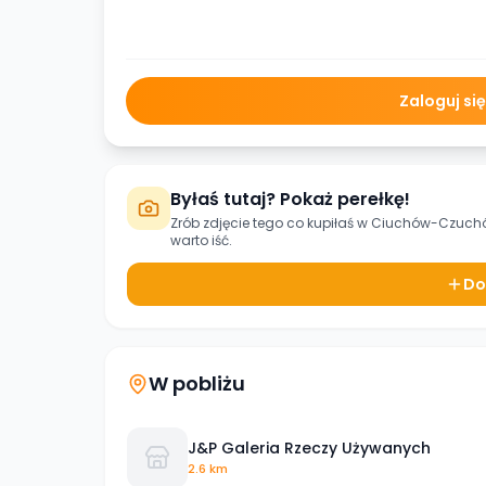
Zaloguj si
Byłaś tutaj? Pokaż perełkę!
Zrób zdjęcie tego co kupiłaś w
Ciuchów-Czuch
warto iść.
Do
W pobliżu
J&P Galeria Rzeczy Używanych
2.6 km