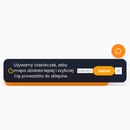
Używamy ciasteczek, żeby
mapa działała lepiej i szybciej
Jasne
Więcej
Cię prowadziła do sklepów.
Nawiguj do sklepu
Second
Handy