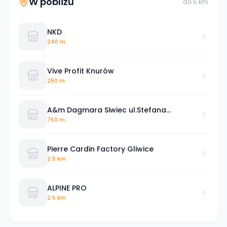
W pobliżu
do
5
km
NKD
240 m
Vive Profit Knurów
250 m
A&m Dagmara Siwiec ul.Stefana
Batorego 3 d Knurów 44-194
750 m
Pierre Cardin Factory Gliwice
2.5 km
ALPINE PRO
2.5 km