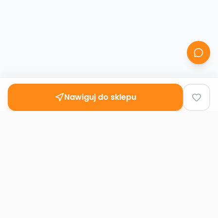
Nawiguj do sklepu
Second
Handy
Największa mapa sklepów second-hand
w Polsce. Znajdź lumpeks w swoim
mieście.