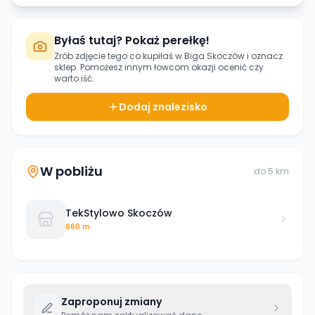
Byłaś tutaj? Pokaż perełkę!
Zrób zdjęcie tego co kupiłaś w
Biga Skoczów
i oznacz
sklep. Pomożesz innym łowcom okazji ocenić czy
warto iść.
Dodaj znalezisko
W pobliżu
do
5
km
TekStylowo Skoczów
660 m
Zaproponuj zmiany