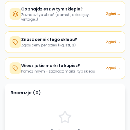
Co znajdziesz w tym sklepie?
Zgłoś →
Zaznacz typ ubrań (damski, dziecięcy,
vintage…)
Znasz cennik tego sklepu?
Zgłoś →
Zgłoś ceny per dzień (kg, szt, %)
Wiesz jakie marki tu kupisz?
Zgłoś →
Pomóż innym - zaznacz marki i typ sklepu
Recenzje (
0
)