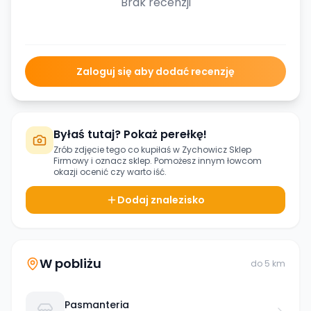
Brak recenzji
Zaloguj się aby dodać recenzję
Byłaś tutaj? Pokaż perełkę!
Zrób zdjęcie tego co kupiłaś w
Zychowicz Sklep
Firmowy
i oznacz sklep. Pomożesz innym łowcom
okazji ocenić czy warto iść.
Dodaj znalezisko
W pobliżu
do
5
km
Pasmanteria