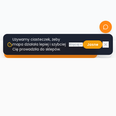
Używamy ciasteczek, żeby
mapa działała lepiej i szybciej
Jasne
Więcej
Cię prowadziła do sklepów.
Nawiguj do sklepu
Second
Handy
Największa mapa sklepów second-hand
w Polsce. Znajdź lumpeks w swoim
mieście.