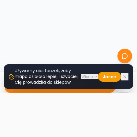
Używamy ciasteczek, żeby
mapa działała lepiej i szybciej
Jasne
Więcej
Cię prowadziła do sklepów.
Nawiguj do sklepu
Second
Handy