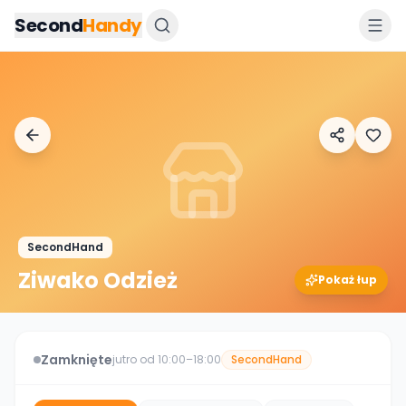
Przejdz do tresci
Second
Handy
SecondHand
Ziwako Odzież
Pokaż łup
Zamknięte
jutro od 10:00–18:00
SecondHand