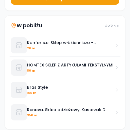
W pobliżu
do
5
km
Konfex s.c. Sklep włókienniczo -
odzieżowy
20 m
HOMTEX SKLEP Z ARTYKUŁAMI TEKSTYLNYMI
80 m
Bras Style
100 m
Renova. Sklep odzieżowy. Kasprzak D.
350 m