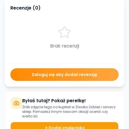
Recenzje (
0
)
Brak recenzji
Zaloguj się aby dodać recenzję
Byłaś tutaj? Pokaż perełkę!
Zrób zdjęcie tego co kupiłaś w
Ziwako Odzież
i oznacz
sklep. Pomożesz innym łowcom okazji ocenić czy
warto iść.
Dodaj znalezisko