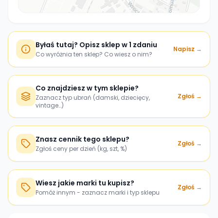
Byłaś tutaj? Opisz sklep w 1 zdaniu
Napisz →
Co wyróżnia ten sklep? Co wiesz o nim?
Co znajdziesz w tym sklepie?
Zgłoś →
Zaznacz typ ubrań (damski, dziecięcy,
vintage…)
Znasz cennik tego sklepu?
Zgłoś →
Zgłoś ceny per dzień (kg, szt, %)
Wiesz jakie marki tu kupisz?
Zgłoś →
Pomóż innym - zaznacz marki i typ sklepu