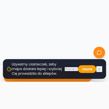
Używamy ciasteczek, żeby
mapa działała lepiej i szybciej
Jasne
Więcej
Cię prowadziła do sklepów.
Nawiguj do sklepu