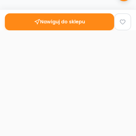
Nawiguj do sklepu
Second
Handy
Największa mapa sklepów second-hand
w Polsce. Znajdź lumpeks w swoim
mieście.
Nawigacja
Strona główna