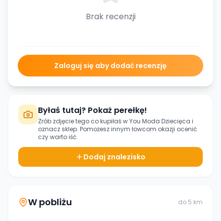
Brak recenzji
Zaloguj się aby dodać recenzję
Byłaś tutaj? Pokaż perełkę!
Zrób zdjęcie tego co kupiłaś w
You Moda Dziecięca
i
oznacz sklep. Pomożesz innym łowcom okazji ocenić
czy warto iść.
Dodaj znalezisko
W pobliżu
do
5
km