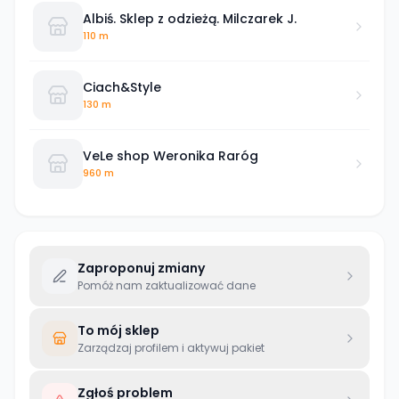
Albiś. Sklep z odzieżą. Milczarek J.
110 m
Ciach&Style
130 m
VeLe shop Weronika Raróg
960 m
Zaproponuj zmiany
Pomóż nam zaktualizować dane
To mój sklep
Zarządzaj profilem i aktywuj pakiet
Zgłoś problem