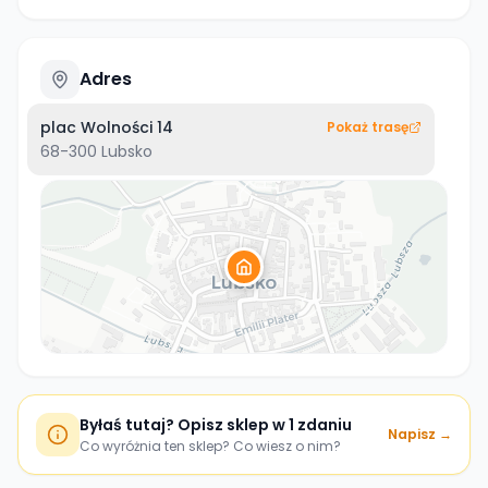
Adres
plac Wolności 14
Pokaż trasę
68-300
Lubsko
Byłaś tutaj? Opisz sklep w 1 zdaniu
Napisz →
Co wyróżnia ten sklep? Co wiesz o nim?