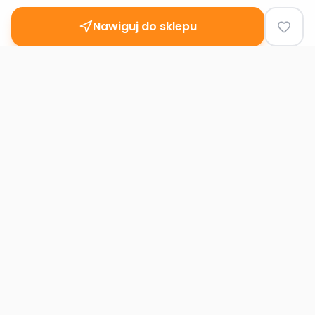
Nawiguj do sklepu
Second
Handy
Największa mapa sklepów second-hand
w Polsce. Znajdź lumpeks w swoim
mieście.
Nawigacja
Strona główna
Mapa sklepów