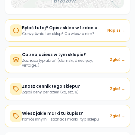
Byłaś tutaj? Opisz sklep w 1 zdaniu
Napisz →
Co wyróżnia ten sklep? Co wiesz o nim?
Co znajdziesz w tym sklepie?
Zgłoś →
Zaznacz typ ubrań (damski, dziecięcy,
vintage…)
Znasz cennik tego sklepu?
Zgłoś →
Zgłoś ceny per dzień (kg, szt, %)
Wiesz jakie marki tu kupisz?
Zgłoś →
Pomóż innym - zaznacz marki i typ sklepu