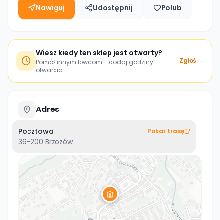
Nawiguj
Udostępnij
Polub
Wiesz kiedy ten sklep jest otwarty?
Zgłoś →
Pomóż innym łowcom - dodaj godziny
otwarcia
Adres
Pocztowa
Pokaż trasę
36-200
Brzozów