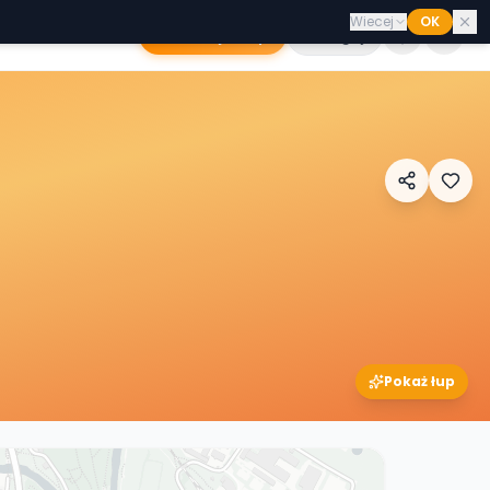
Wiecej
OK
Dodaj sklep
Zaloguj
Pokaż łup