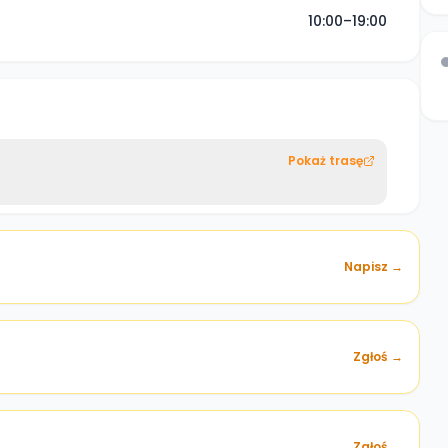
10:00–19:00
Pokaż trasę
Napisz →
Zgłoś →
)
Zgłoś →