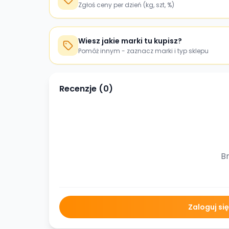
Zgłoś ceny per dzień (kg, szt, %)
Wiesz jakie marki tu kupisz?
Pomóż innym - zaznacz marki i typ sklepu
Recenzje (
0
)
Br
Zaloguj si