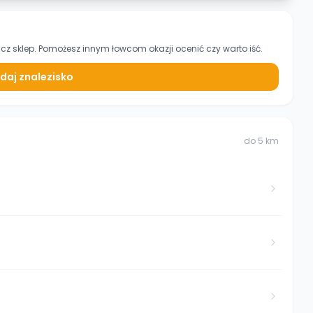
cz sklep. Pomożesz innym łowcom okazji ocenić czy warto iść.
daj znalezisko
do
5
km