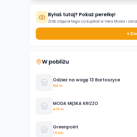
Byłaś tutaj? Pokaż perełkę!
Zrób zdjęcie tego co kupiłaś w
Vera Moda
i ozna
Do
W pobliżu
Odzież na wagę 13 Bartoszyce
160 m
MODA MĘSKA KRIZZO
470 m
Greenpoint
1.6 km