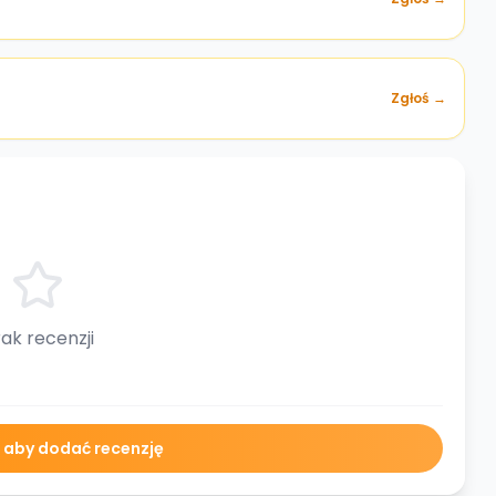
Zgłoś →
ak recenzji
ę aby dodać recenzję