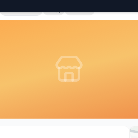
Cała Polska
Sklepy
Hurtownie