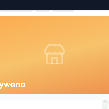
Cała Polska
Sklepy
Hurtownie
Używana