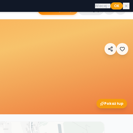
Wiecej
OK
Dodaj sklep
Zaloguj
Pokaż łup