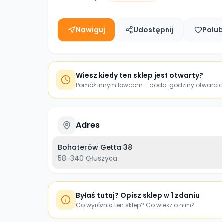
Nawiguj
Udostępnij
Polu
Wiesz kiedy ten sklep jest otwarty?
Pomóż innym łowcom - dodaj godziny otwarci
Adres
Bohaterów Getta 38
58-340
Głuszyca
Byłaś tutaj? Opisz sklep w 1 zdaniu
Co wyróżnia ten sklep? Co wiesz o nim?