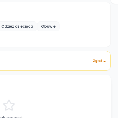
Odzież dziecięca
Obuwie
Zgłoś →
ak recenzji