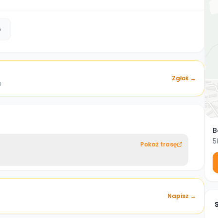
b
Zgłoś →
a
B
5
Pokaż trasę
Napisz →