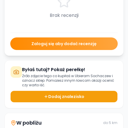
Brak recenzji
Zaloguj się aby dodać recenzję
Byłaś tutaj? Pokaż perełkę!
Zrób zdjęcie tego co kupiłaś w
Ubieram Sochaczew
i
oznacz sklep. Pomożesz innym łowcom okazji ocenić
czy warto iść.
Dodaj znalezisko
W pobliżu
do
5
km