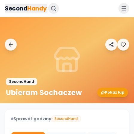
Przejdz do tresci
Second
Handy
SecondHand
Ubieram Sochaczew
Pokaż łup
Sprawdź godziny
SecondHand