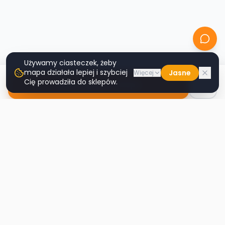
Używamy ciasteczek, żeby
mapa działała lepiej i szybciej
Jasne
Więcej
Cię prowadziła do sklepów.
Nawiguj do sklepu
Second
Handy
Największa mapa sklepów second-hand
w Polsce. Znajdź lumpeks w swoim
mieście.