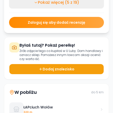
Pokaż więcej (5 z 19)
Zaloguj się aby dodać recenzję
Byłaś tutaj? Pokaż perełkę!
Zrób zdjęcie tego co kupiłaś w
U Luby. Dom handlowy
i
oznacz sklep. Pomożesz innym łowcom okazji ocenić
czy warto iść.
Dodaj znalezisko
W pobliżu
do
5
km
ŁAPciuch Wołów
320 m