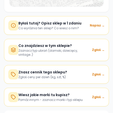
Byłaś tutaj? Opisz sklep w 1 zdaniu
Napisz →
Co wyróżnia ten sklep? Co wiesz o nim?
Co znajdziesz w tym sklepie?
Zgłoś →
Zaznacz typ ubrań (damski, dziecięcy,
vintage…)
Znasz cennik tego sklepu?
Zgłoś →
Zgłoś ceny per dzień (kg, szt, %)
Wiesz jakie marki tu kupisz?
Zgłoś →
Pomóż innym - zaznacz marki i typ sklepu