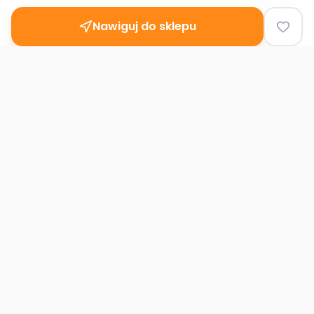
Nawiguj do sklepu
Second
Handy
Największa mapa sklepów second-hand
w Polsce. Znajdź lumpeks w swoim
mieście.
Nawigacja
Strona główna
Mapa sklepów