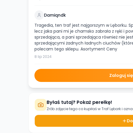
Damiqndk
Tragedia, ten traf jest najgorszym w Lęborku. 
lecz jaka pani mi je chamsko zabrała z ręki i p
sprzedająca, a pani sprzedająca również nie jest
sprzedającymi żadnych ładnych ciuchów (które 
polecam tego sklepu. Asortyment Ceny
8 lip 2024
Zaloguj si
Byłaś tutaj? Pokaż perełkę!
Zrób zdjęcie tego co kupiłaś w
Traf Lębork
i ozna
Do