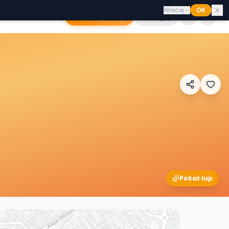
Wiecej
OK
Dodaj sklep
Zaloguj
Pokaż łup