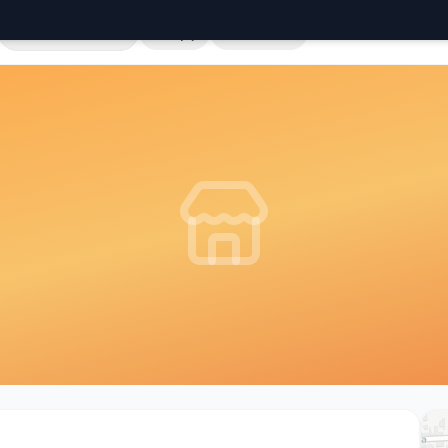
Cała Polska
Sklepy
Hurtownie