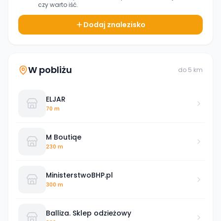
czy warto iść.
Dodaj znalezisko
W pobliżu
do
5
km
ELJAR
70 m
M Boutiqe
230 m
MinisterstwoBHP.pl
300 m
Balliza. Sklep odzieżowy