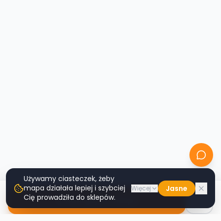
Używamy ciasteczek, żeby
mapa działała lepiej i szybciej
Jasne
Więcej
Cię prowadziła do sklepów.
Nawiguj do sklepu