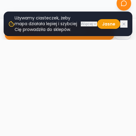
Używamy ciasteczek, żeby
mapa działała lepiej i szybciej
Jasne
Więcej
Cię prowadziła do sklepów.
Nawiguj do sklepu
Second
Handy
Największa mapa sklepów second-hand
w Polsce. Znajdź lumpeks w swoim
mieście.
Nawigacja