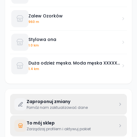
Zalew Ozorków
960 m
Stylowa ona
1.0 km
Duża odzież męska. Moda męska XXXXXL.
Sklep Matador Łódź
1.4 km
Zaproponuj zmiany
Pomóż nam zaktualizować dane
To mój sklep
Zarządzaj profilem i aktywuj pakiet