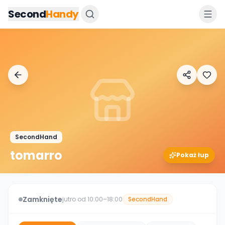
Przejdz do tresci
Second
Handy
SecondHand
tomarro
Pokaż łup
Zamknięte
jutro od 10:00–18:00
SecondHand