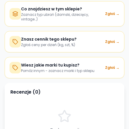
Co znajdziesz w tym sklepie?
Zgłoś →
Zaznacz typ ubrań (damski, dziecięcy,
vintage…)
Znasz cennik tego sklepu?
Zgłoś →
Zgłoś ceny per dzień (kg, szt, %)
Wiesz jakie marki tu kupisz?
Zgłoś →
Pomóż innym - zaznacz marki i typ sklepu
Recenzje (
0
)