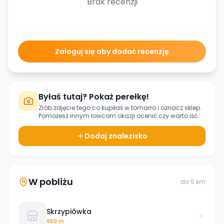
Brak recenzji
Zaloguj się aby dodać recenzję
Byłaś tutaj? Pokaż perełkę!
Zrób zdjęcie tego co kupiłaś w
tomarro
i oznacz sklep.
Pomożesz innym łowcom okazji ocenić czy warto iść.
Dodaj znalezisko
W pobliżu
do
5
km
Skrzypiówka
960 m