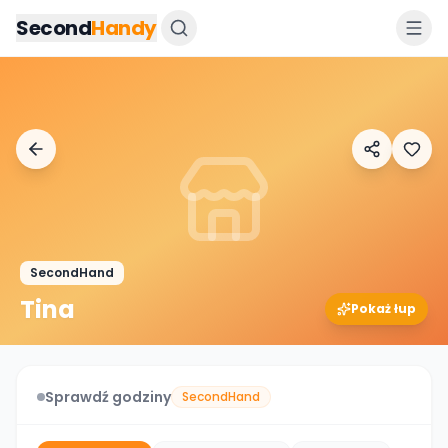
Przejdz do tresci
Second
Handy
SecondHand
Tina
Pokaż łup
Sprawdź godziny
SecondHand