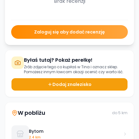
Brak recenzji
Zaloguj się aby dodać recenzję
Byłaś tutaj? Pokaż perełkę!
Zrób zdjęcie tego co kupiłaś w
Tina
i oznacz sklep.
Pomożesz innym łowcom okazji ocenić czy warto iść.
Dodaj znalezisko
W pobliżu
do
5
km
Bytom
2.4 km