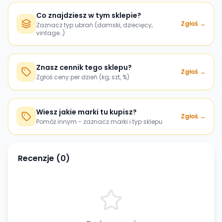
Co znajdziesz w tym sklepie?
Zgłoś →
Zaznacz typ ubrań (damski, dziecięcy,
vintage…)
Znasz cennik tego sklepu?
Zgłoś →
Zgłoś ceny per dzień (kg, szt, %)
Wiesz jakie marki tu kupisz?
Zgłoś →
Pomóż innym - zaznacz marki i typ sklepu
Recenzje (
0
)