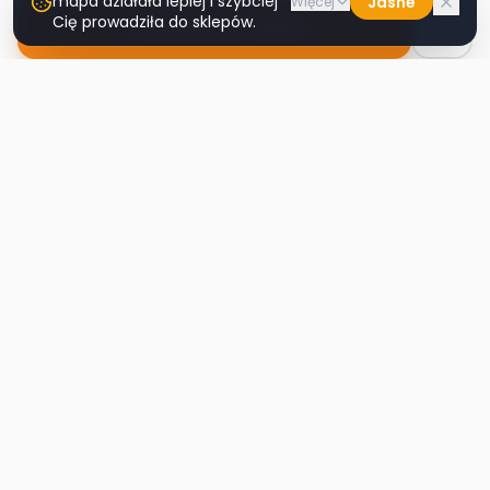
mapa działała lepiej i szybciej
Jasne
Więcej
Cię prowadziła do sklepów.
Nawiguj do sklepu
Second
Handy
Największa mapa sklepów second-hand
w Polsce. Znajdź lumpeks w swoim
mieście.
Nawigacja
Strona główna
Mapa sklepów