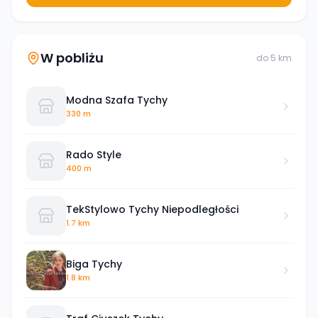
W pobliżu
do
5
km
Modna Szafa Tychy
330 m
Rado Style
400 m
TekStylowo Tychy Niepodległości
1.7 km
Biga Tychy
1.8 km