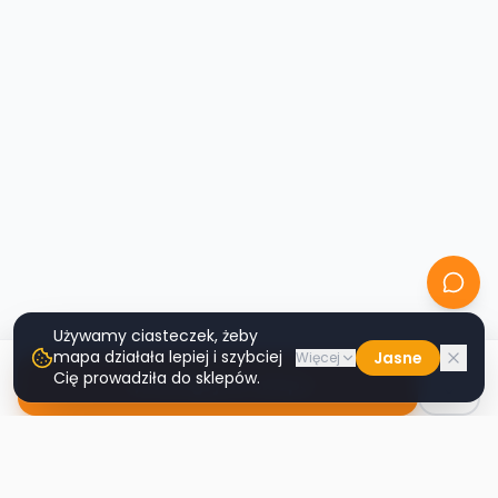
Używamy ciasteczek, żeby
mapa działała lepiej i szybciej
Jasne
Więcej
Cię prowadziła do sklepów.
Nawiguj do sklepu