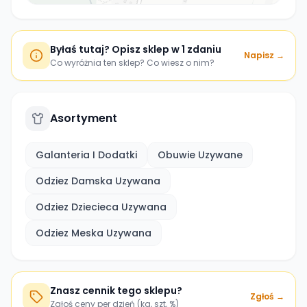
Byłaś tutaj? Opisz sklep w 1 zdaniu
Napisz →
Co wyróżnia ten sklep? Co wiesz o nim?
Asortyment
Galanteria I Dodatki
Obuwie Uzywane
Odziez Damska Uzywana
Odziez Dziecieca Uzywana
Odziez Meska Uzywana
Znasz cennik tego sklepu?
Zgłoś →
Zgłoś ceny per dzień (kg, szt, %)