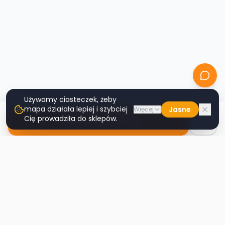
Używamy ciasteczek, żeby
mapa działała lepiej i szybciej
Jasne
Więcej
Cię prowadziła do sklepów.
Nawiguj do sklepu
Second
Handy
Największa mapa sklepów second-hand