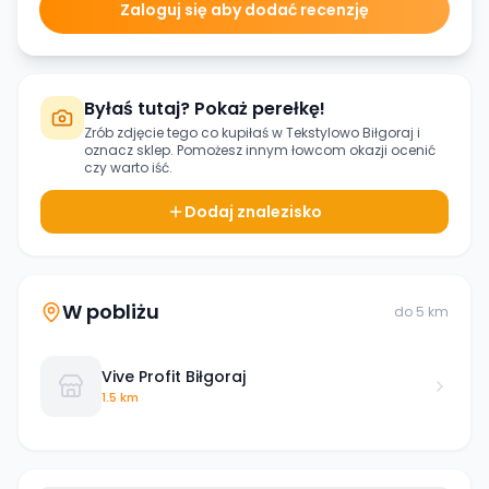
Zaloguj się aby dodać recenzję
Byłaś tutaj? Pokaż perełkę!
Zrób zdjęcie tego co kupiłaś w
Tekstylowo Biłgoraj
i
oznacz sklep. Pomożesz innym łowcom okazji ocenić
czy warto iść.
Dodaj znalezisko
W pobliżu
do
5
km
Vive Profit Biłgoraj
1.5 km