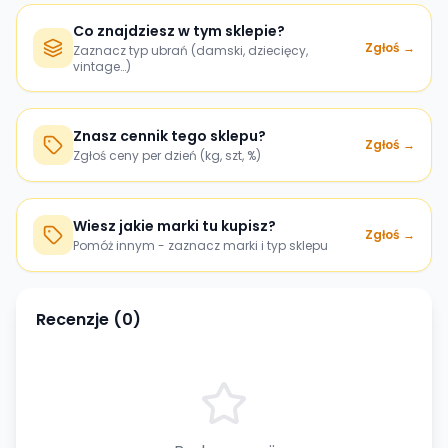
Co znajdziesz w tym sklepie?
Zgłoś →
Zaznacz typ ubrań (damski, dziecięcy,
vintage…)
Znasz cennik tego sklepu?
Zgłoś →
Zgłoś ceny per dzień (kg, szt, %)
Wiesz jakie marki tu kupisz?
Zgłoś →
Pomóż innym - zaznacz marki i typ sklepu
Recenzje (
0
)