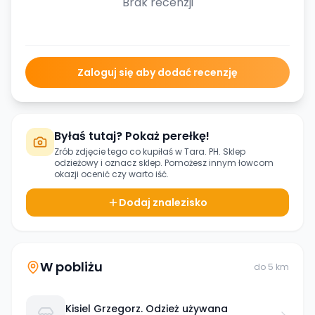
Brak recenzji
Zaloguj się aby dodać recenzję
Byłaś tutaj? Pokaż perełkę!
Zrób zdjęcie tego co kupiłaś w
Tara. PH. Sklep
odzieżowy
i oznacz sklep. Pomożesz innym łowcom
okazji ocenić czy warto iść.
Dodaj znalezisko
W pobliżu
do
5
km
Kisiel Grzegorz. Odzież używana