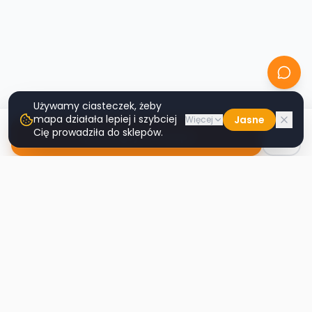
Używamy ciasteczek, żeby
mapa działała lepiej i szybciej
Jasne
Więcej
Cię prowadziła do sklepów.
Nawiguj do sklepu
Second
Handy
Największa mapa sklepów second-hand
w Polsce. Znajdź lumpeks w swoim
mieście.