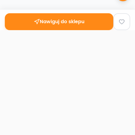
Nawiguj do sklepu
Second
Handy
Największa mapa sklepów second-hand
w Polsce. Znajdź lumpeks w swoim
mieście.
Nawigacja
Strona główna