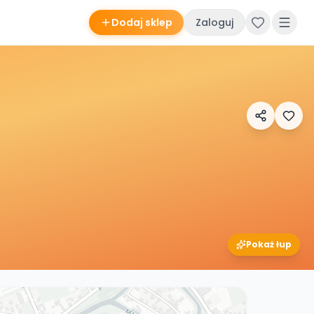
Dodaj sklep
Zaloguj
Pokaż łup