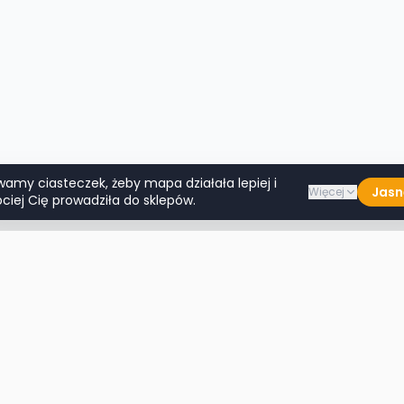
wamy ciasteczek, żeby mapa działała lepiej i
Jasn
Więcej
ciej Cię prowadziła do sklepów.
Lumpeksy w miastach
Więcej m
Warszawa
Lublin