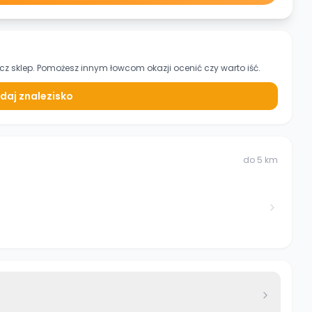
cz sklep. Pomożesz innym łowcom okazji ocenić czy warto iść.
daj znalezisko
do
5
km