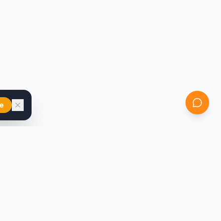
e
iast
Kontakt
marcin@secondhandy.com.pl