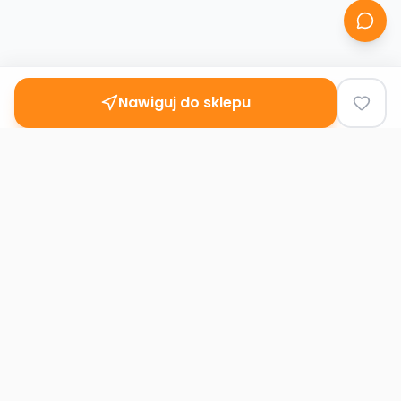
Nawiguj do sklepu
Second
Handy
Największa mapa sklepów second-hand
w Polsce. Znajdź lumpeks w swoim
mieście.