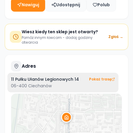
Nawiguj
Udostępnij
Polub
Wiesz kiedy ten sklep jest otwarty?
Zgłoś →
Pomóż innym łowcom - dodaj godziny
otwarcia
Adres
11 Pułku Ułanów Legionowych 14
Pokaż trasę
06-400
Ciechanów