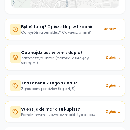
Byłaś tutaj? Opisz sklep w 1 zdaniu
Napisz →
Co wyróżnia ten sklep? Co wiesz o nim?
Co znajdziesz w tym sklepie?
Zgłoś →
Zaznacz typ ubrań (damski, dziecięcy,
vintage…)
Znasz cennik tego sklepu?
Zgłoś →
Zgłoś ceny per dzień (kg, szt, %)
Wiesz jakie marki tu kupisz?
Zgłoś →
Pomóż innym - zaznacz marki i typ sklepu