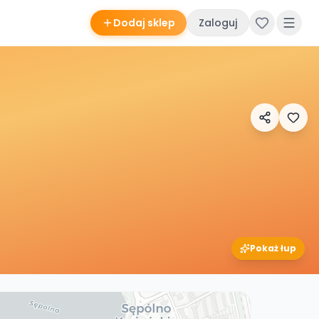
Dodaj sklep
Zaloguj
Pokaż łup