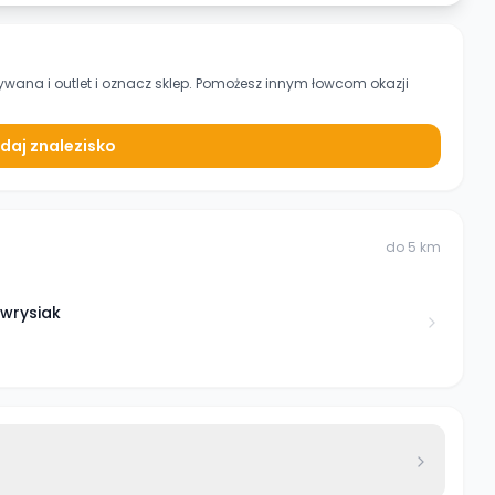
ywana i outlet
i oznacz sklep. Pomożesz innym łowcom okazji
daj znalezisko
do
5
km
wrysiak