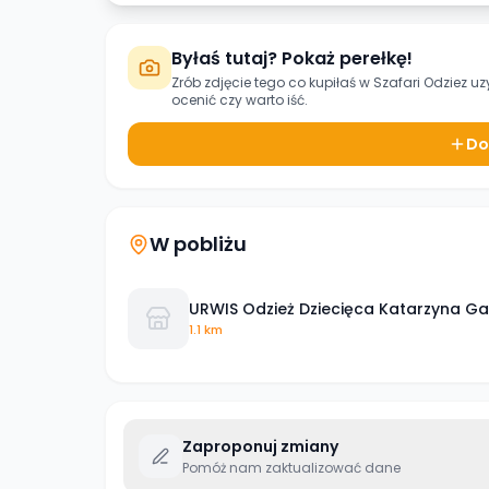
Byłaś tutaj? Pokaż perełkę!
Zrób zdjęcie tego co kupiłaś w
Szafari Odziez uz
ocenić czy warto iść.
Do
W pobliżu
URWIS Odzież Dziecięca Katarzyna Ga
1.1 km
Zaproponuj zmiany
Pomóż nam zaktualizować dane