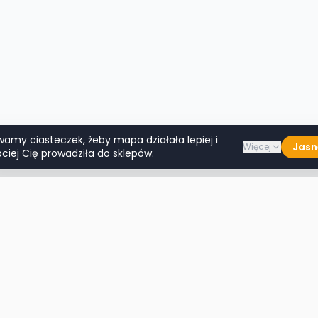
wamy ciasteczek, żeby mapa działała lepiej i
Jasn
Więcej
ciej Cię prowadziła do sklepów.
Lumpeksy w miastach
Więcej m
Warszawa
Lublin