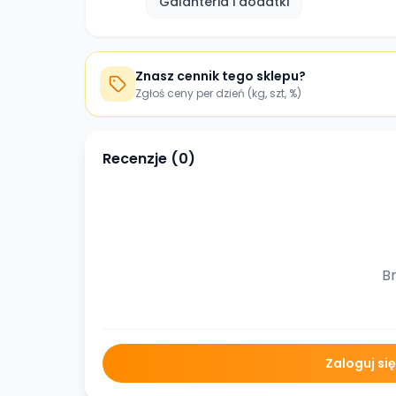
Galanteria i dodatki
Znasz cennik tego sklepu?
Zgłoś ceny per dzień (kg, szt, %)
Recenzje (
0
)
Br
Zaloguj si