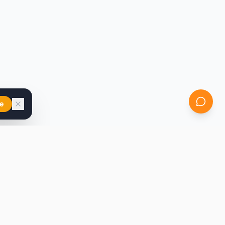
e
iast
Kontakt
marcin@secondhandy.com.pl