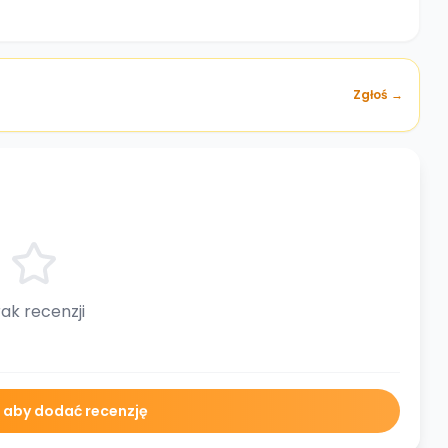
Zgłoś →
ak recenzji
ę aby dodać recenzję