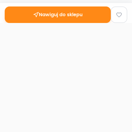
Nawiguj do sklepu
Second
Handy
Największa mapa sklepów second-hand
w Polsce. Znajdź lumpeks w swoim
mieście.
Nawigacja
Strona główna