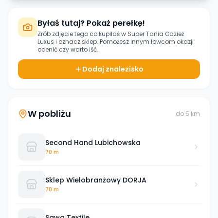
Byłaś tutaj? Pokaż perełkę!
Zrób zdjęcie tego co kupiłaś w
Super Tania Odzież
Luxus
i oznacz sklep. Pomożesz innym łowcom okazji
ocenić czy warto iść.
Dodaj znalezisko
W pobliżu
do
5
km
Second Hand Lubichowska
70 m
Sklep Wielobranżowy DORJA
70 m
Sawa Textile