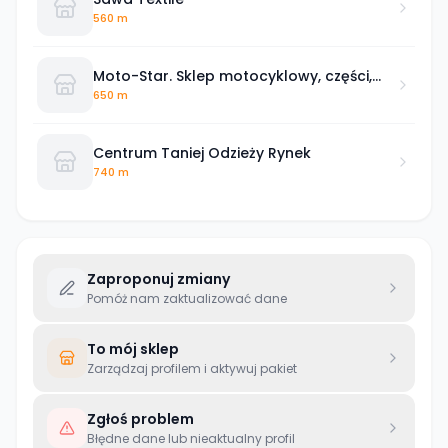
560 m
Moto-Star. Sklep motocyklowy, części,
skutery, odzież, akcesoria
650 m
Centrum Taniej Odzieży Rynek
740 m
Zaproponuj zmiany
Pomóż nam zaktualizować dane
To mój sklep
Zarządzaj profilem i aktywuj pakiet
Zgłoś problem
Błędne dane lub nieaktualny profil