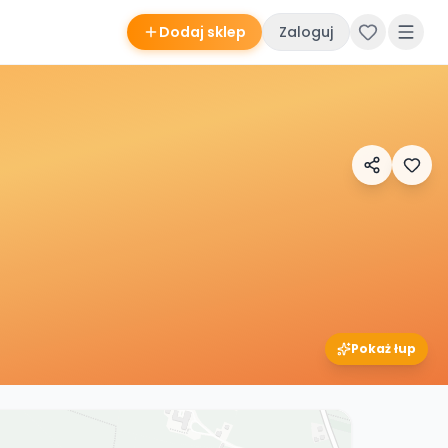
Dodaj sklep
Zaloguj
Pokaż łup