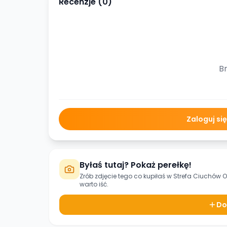
Recenzje (
0
)
Br
Zaloguj si
Byłaś tutaj? Pokaż perełkę!
Zrób zdjęcie tego co kupiłaś w
Strefa Ciuchów O
warto iść.
Do