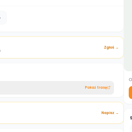
b
Zgłoś →
a
O
Pokaż trasę
Napisz →