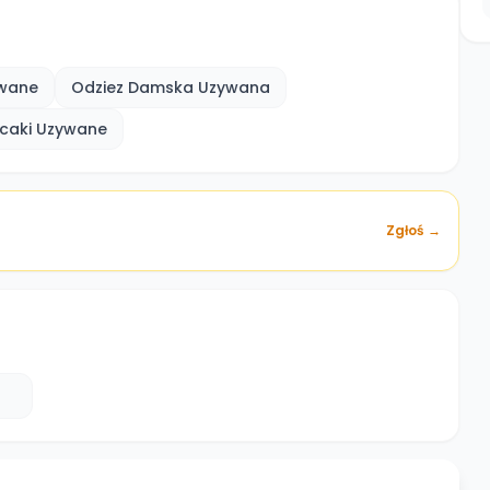
wane
Odziez Damska Uzywana
ecaki Uzywane
Zgłoś →