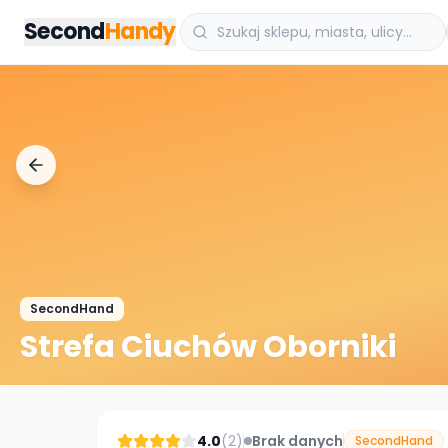
Przejdz do tresci
Second
Handy
SecondHand
Strefa Ciuchów Oborniki
4.0
(
2
)
Brak danych
SecondHand