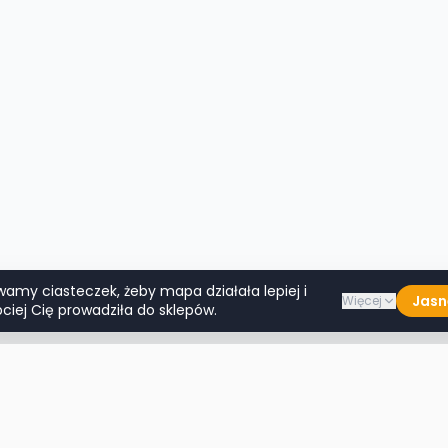
wamy ciasteczek, żeby mapa działała lepiej i
Jasn
Więcej
ciej Cię prowadziła do sklepów.