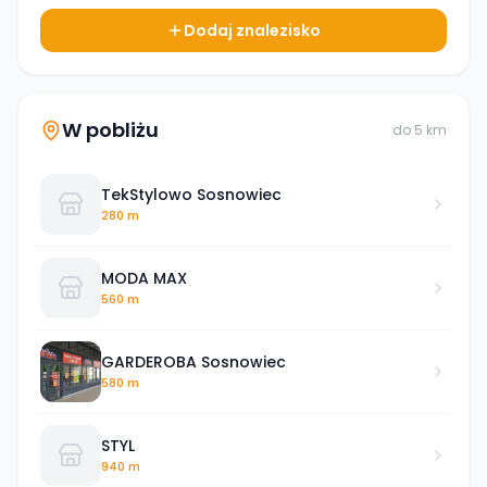
Dodaj znalezisko
W pobliżu
do
5
km
TekStylowo Sosnowiec
280 m
MODA MAX
560 m
GARDEROBA Sosnowiec
580 m
STYL
940 m