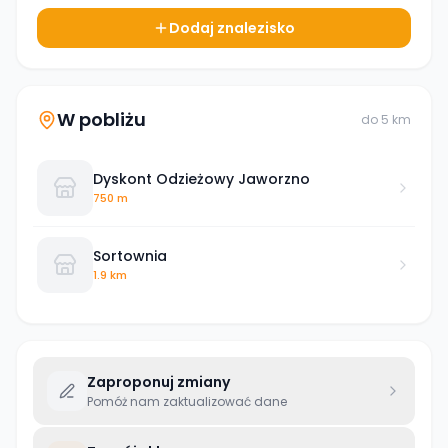
Dodaj znalezisko
W pobliżu
do
5
km
Dyskont Odzieżowy Jaworzno
750 m
Sortownia
1.9 km
Zaproponuj zmiany
Pomóż nam zaktualizować dane