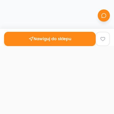
Nawiguj do sklepu
Second
Handy
Największa mapa sklepów second-hand
w Polsce. Znajdź lumpeks w swoim
mieście.