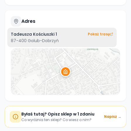
Adres
Tadeusza Kościuszki 1
Pokaż trasę
87-400
Golub-Dobrzyń
Byłaś tutaj? Opisz sklep w 1 zdaniu
Napisz →
Co wyróżnia ten sklep? Co wiesz o nim?