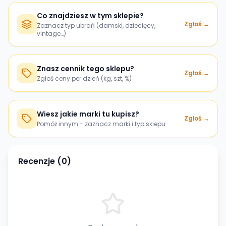
Co znajdziesz w tym sklepie?
Zgłoś →
Zaznacz typ ubrań (damski, dziecięcy,
vintage…)
Znasz cennik tego sklepu?
Zgłoś →
Zgłoś ceny per dzień (kg, szt, %)
Wiesz jakie marki tu kupisz?
Zgłoś →
Pomóż innym - zaznacz marki i typ sklepu
Recenzje (
0
)