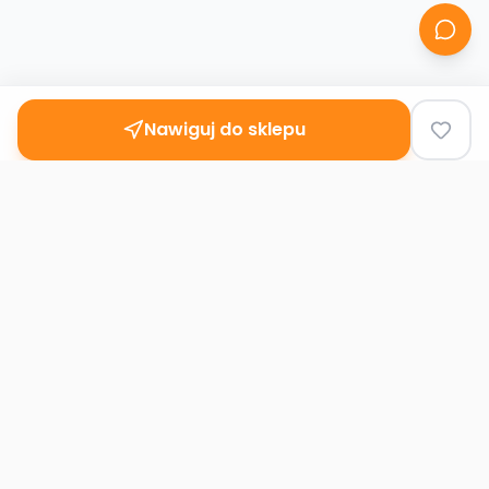
Nawiguj do sklepu
Second
Handy
Największa mapa sklepów second-hand
w Polsce. Znajdź lumpeks w swoim
mieście.