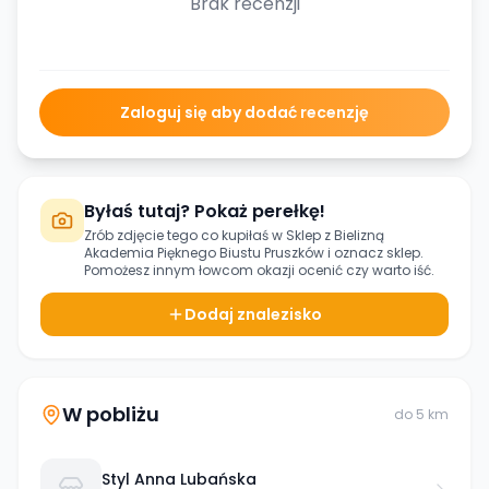
Brak recenzji
Zaloguj się aby dodać recenzję
Byłaś tutaj? Pokaż perełkę!
Zrób zdjęcie tego co kupiłaś w
Sklep z Bielizną
Akademia Pięknego Biustu Pruszków
i oznacz sklep.
Pomożesz innym łowcom okazji ocenić czy warto iść.
Dodaj znalezisko
W pobliżu
do
5
km
Styl Anna Lubańska