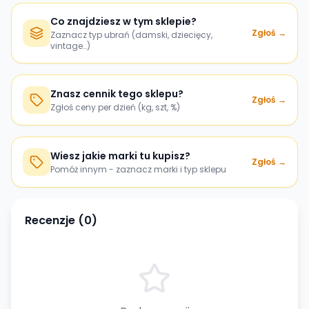
Co znajdziesz w tym sklepie?
Zgłoś →
Zaznacz typ ubrań (damski, dziecięcy,
vintage…)
Znasz cennik tego sklepu?
Zgłoś →
Zgłoś ceny per dzień (kg, szt, %)
Wiesz jakie marki tu kupisz?
Zgłoś →
Pomóż innym - zaznacz marki i typ sklepu
Recenzje (
0
)