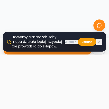
Używamy ciasteczek, żeby
mapa działała lepiej i szybciej
Jasne
Więcej
Cię prowadziła do sklepów.
Nawiguj do sklepu
Second
Handy
Największa mapa sklepów second-hand
w Polsce. Znajdź lumpeks w swoim
mieście.