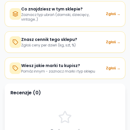
Co znajdziesz w tym sklepie?
Zgłoś →
Zaznacz typ ubrań (damski, dziecięcy,
vintage…)
Znasz cennik tego sklepu?
Zgłoś →
Zgłoś ceny per dzień (kg, szt, %)
Wiesz jakie marki tu kupisz?
Zgłoś →
Pomóż innym - zaznacz marki i typ sklepu
Recenzje (
0
)