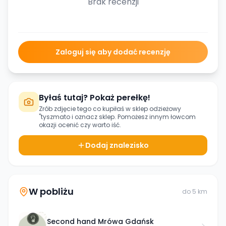
Brak recenzji
Zaloguj się aby dodać recenzję
Byłaś tutaj? Pokaż perełkę!
Zrób zdjęcie tego co kupiłaś w
sklep odzieżowy
"tyszmato
i oznacz sklep. Pomożesz innym łowcom
okazji ocenić czy warto iść.
Dodaj znalezisko
W pobliżu
do
5
km
Second hand Mrówa Gdańsk