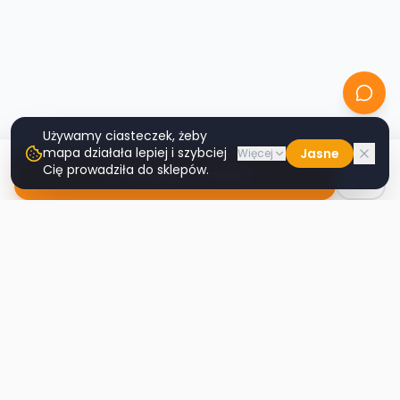
Używamy ciasteczek, żeby
mapa działała lepiej i szybciej
Jasne
Więcej
Cię prowadziła do sklepów.
Nawiguj do sklepu
Second
Handy
Największa mapa sklepów second-hand
w Polsce. Znajdź lumpeks w swoim
mieście.