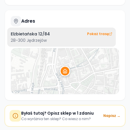
Adres
Elżbietańska 12/84
Pokaż trasę
28-300
Jędrzejów
Byłaś tutaj? Opisz sklep w 1 zdaniu
Napisz →
Co wyróżnia ten sklep? Co wiesz o nim?