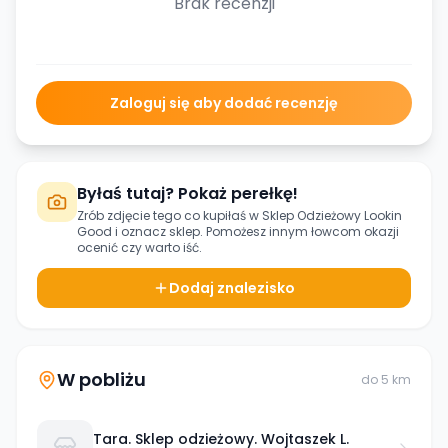
Brak recenzji
Zaloguj się aby dodać recenzję
Byłaś tutaj? Pokaż perełkę!
Zrób zdjęcie tego co kupiłaś w
Sklep Odzieżowy Lookin
Good
i oznacz sklep. Pomożesz innym łowcom okazji
ocenić czy warto iść.
Dodaj znalezisko
W pobliżu
do
5
km
Tara. Sklep odzieżowy. Wojtaszek L.