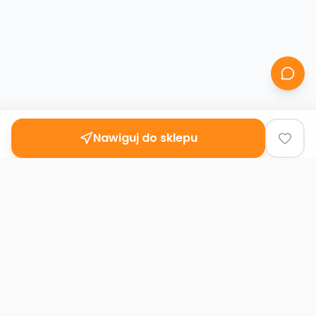
Nawiguj do sklepu
Second
Handy
Największa mapa sklepów second-hand
w Polsce. Znajdź lumpeks w swoim
mieście.