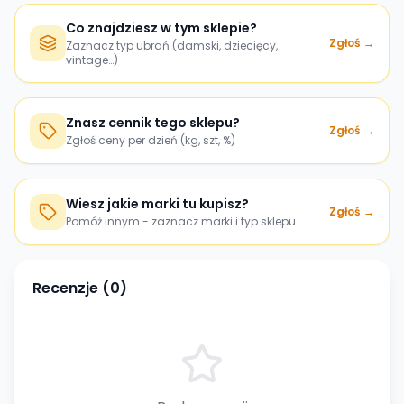
Co znajdziesz w tym sklepie?
Zgłoś →
Zaznacz typ ubrań (damski, dziecięcy,
vintage…)
Znasz cennik tego sklepu?
Zgłoś →
Zgłoś ceny per dzień (kg, szt, %)
Wiesz jakie marki tu kupisz?
Zgłoś →
Pomóż innym - zaznacz marki i typ sklepu
Recenzje (
0
)