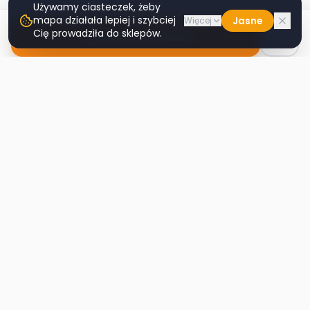
Używamy ciasteczek, żeby
mapa działała lepiej i szybciej
Jasne
Więcej
Cię prowadziła do sklepów.
Nawiguj do sklepu
Second
Handy
Największa mapa sklepów second-hand
w Polsce. Znajdź lumpeks w swoim
mieście.
Nawigacja
Strona główna