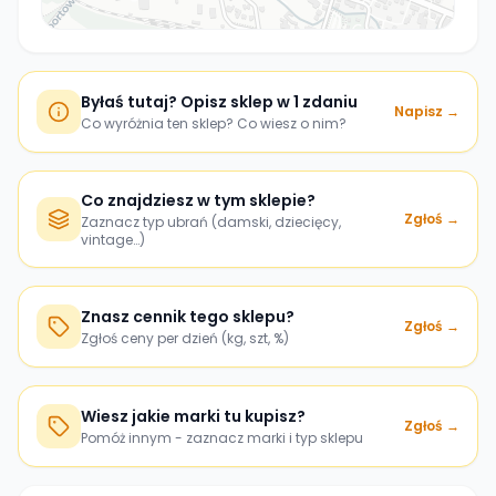
Byłaś tutaj? Opisz sklep w 1 zdaniu
Napisz →
Co wyróżnia ten sklep? Co wiesz o nim?
Co znajdziesz w tym sklepie?
Zgłoś →
Zaznacz typ ubrań (damski, dziecięcy,
vintage…)
Znasz cennik tego sklepu?
Zgłoś →
Zgłoś ceny per dzień (kg, szt, %)
Wiesz jakie marki tu kupisz?
Zgłoś →
Pomóż innym - zaznacz marki i typ sklepu