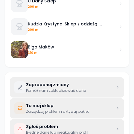
U Dany Sklep
200 m
Kudzia Krystyna. Sklep z odzieżą i
obuwiem
200 m
Biga Maków
310 m
Zaproponuj zmiany
Pomóż nam zaktualizować dane
To mój sklep
Zarządzaj profilem i aktywuj pakiet
Zgłoś problem
Błędne dane lub nieaktualny profil