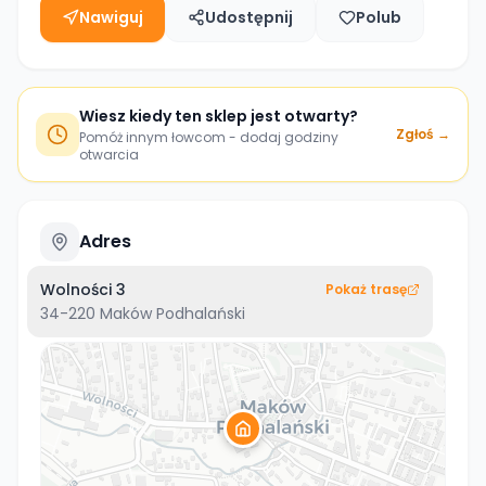
Nawiguj
Udostępnij
Polub
Wiesz kiedy ten sklep jest otwarty?
Zgłoś →
Pomóż innym łowcom - dodaj godziny
otwarcia
Adres
Wolności 3
Pokaż trasę
34-220
Maków Podhalański