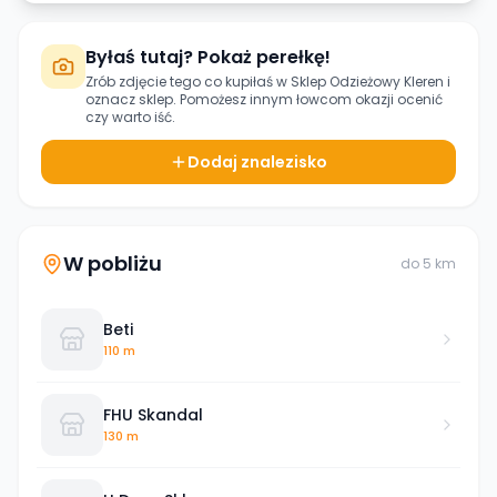
Byłaś tutaj? Pokaż perełkę!
Zrób zdjęcie tego co kupiłaś w
Sklep Odzieżowy Kleren
i
oznacz sklep. Pomożesz innym łowcom okazji ocenić
czy warto iść.
Dodaj znalezisko
W pobliżu
do
5
km
Beti
110 m
FHU Skandal
130 m