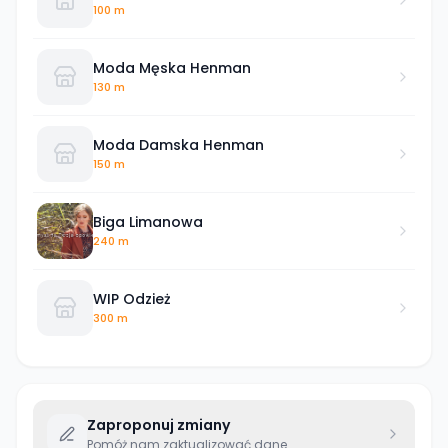
dziecięce
100 m
Moda Męska Henman
130 m
Moda Damska Henman
150 m
Biga Limanowa
240 m
WIP Odzież
300 m
Zaproponuj zmiany
Pomóż nam zaktualizować dane