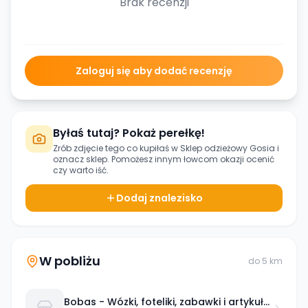
Brak recenzji
Zaloguj się aby dodać recenzję
Byłaś tutaj? Pokaż perełkę!
Zrób zdjęcie tego co kupiłaś w
Sklep odzieżowy Gosia
i
oznacz sklep. Pomożesz innym łowcom okazji ocenić
czy warto iść.
Dodaj znalezisko
W pobliżu
do
5
km
Bobas - Wózki, foteliki, zabawki i artykuły