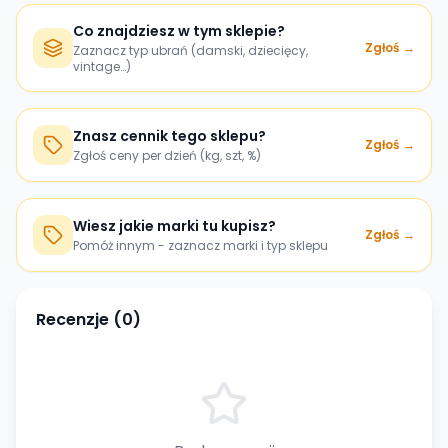
Co znajdziesz w tym sklepie?
Zgłoś →
Zaznacz typ ubrań (damski, dziecięcy,
vintage…)
Znasz cennik tego sklepu?
Zgłoś →
Zgłoś ceny per dzień (kg, szt, %)
Wiesz jakie marki tu kupisz?
Zgłoś →
Pomóż innym - zaznacz marki i typ sklepu
Recenzje (
0
)