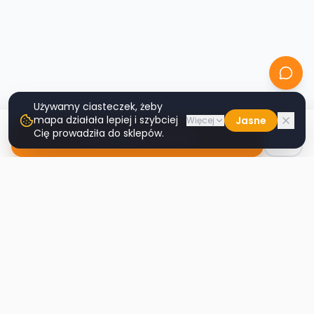
Używamy ciasteczek, żeby
mapa działała lepiej i szybciej
Jasne
Więcej
Cię prowadziła do sklepów.
Nawiguj do sklepu
Second
Handy
Największa mapa sklepów second-hand
w Polsce. Znajdź lumpeks w swoim
mieście.