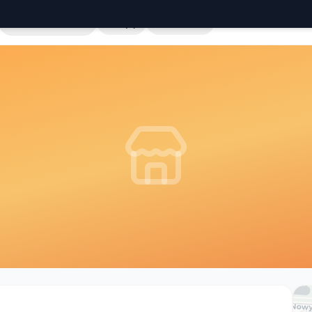
Cała Polska
Sklepy
Hurtownie