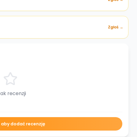
Zgłoś →
ak recenzji
ę aby dodać recenzję