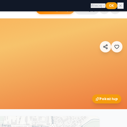
Wiecej
OK
Dodaj sklep
Zaloguj
Pokaż łup