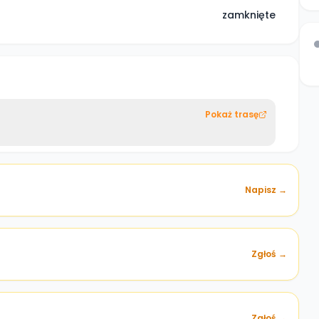
zamknięte
Pokaż trasę
Napisz →
Zgłoś →
)
Zgłoś →