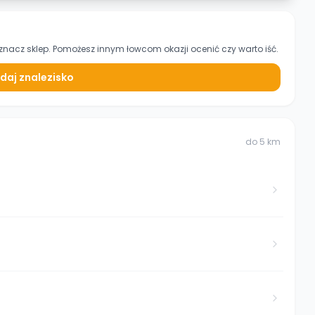
znacz sklep. Pomożesz innym łowcom okazji ocenić czy warto iść.
daj znalezisko
do
5
km