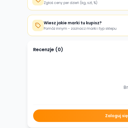
Zgłoś ceny per dzień (kg, szt, %)
Wiesz jakie marki tu kupisz?
Pomóż innym - zaznacz marki i typ sklepu
Recenzje (
0
)
Br
Zaloguj si