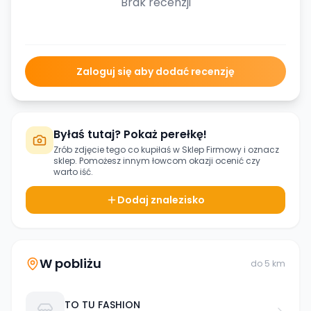
Brak recenzji
Zaloguj się aby dodać recenzję
Byłaś tutaj? Pokaż perełkę!
Zrób zdjęcie tego co kupiłaś w
Sklep Firmowy
i oznacz
sklep. Pomożesz innym łowcom okazji ocenić czy
warto iść.
Dodaj znalezisko
W pobliżu
do
5
km
TO TU FASHION