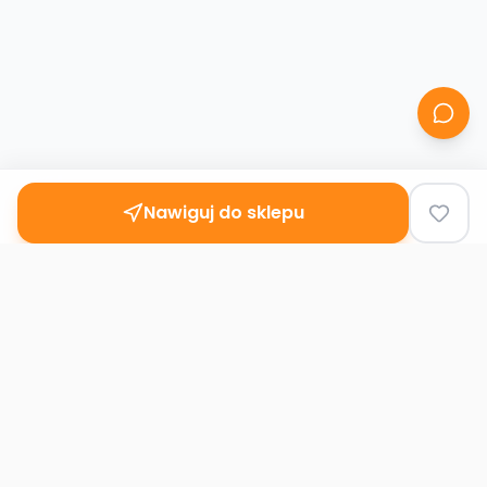
Nawiguj do sklepu
Second
Handy
Największa mapa sklepów second-hand
w Polsce. Znajdź lumpeks w swoim
mieście.