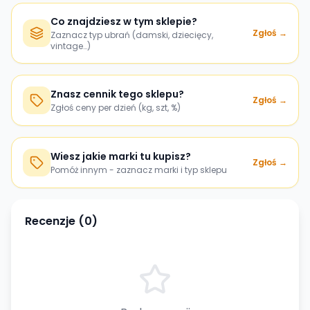
Co znajdziesz w tym sklepie?
Zgłoś →
Zaznacz typ ubrań (damski, dziecięcy,
vintage…)
Znasz cennik tego sklepu?
Zgłoś →
Zgłoś ceny per dzień (kg, szt, %)
Wiesz jakie marki tu kupisz?
Zgłoś →
Pomóż innym - zaznacz marki i typ sklepu
Recenzje (
0
)