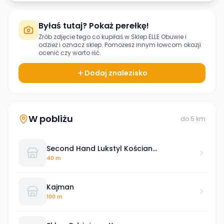
Byłaś tutaj? Pokaż perełkę!
Zrób zdjęcie tego co kupiłaś w
Sklep ELLE Obuwie i
odzież
i oznacz sklep. Pomożesz innym łowcom okazji
ocenić czy warto iść.
Dodaj znalezisko
W pobliżu
do
5
km
Second Hand Lukstyl Kościan
ul.Piłsudskiego 24
40 m
Kajman
100 m