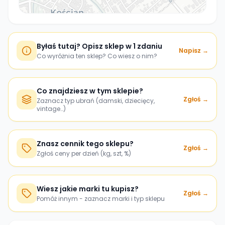
Byłaś tutaj? Opisz sklep w 1 zdaniu
Napisz →
Co wyróżnia ten sklep? Co wiesz o nim?
Co znajdziesz w tym sklepie?
Zgłoś →
Zaznacz typ ubrań (damski, dziecięcy,
vintage…)
Znasz cennik tego sklepu?
Zgłoś →
Zgłoś ceny per dzień (kg, szt, %)
Wiesz jakie marki tu kupisz?
Zgłoś →
Pomóż innym - zaznacz marki i typ sklepu