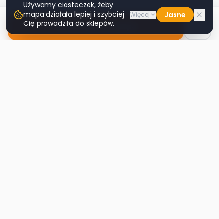
Używamy ciasteczek, żeby
mapa działała lepiej i szybciej
Jasne
Więcej
Cię prowadziła do sklepów.
Nawiguj do sklepu
Second
Handy
Największa mapa sklepów second-hand
w Polsce. Znajdź lumpeks w swoim
mieście.
Nawigacja
Strona główna