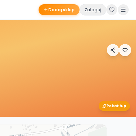
Dodaj sklep
Zaloguj
Pokaż łup