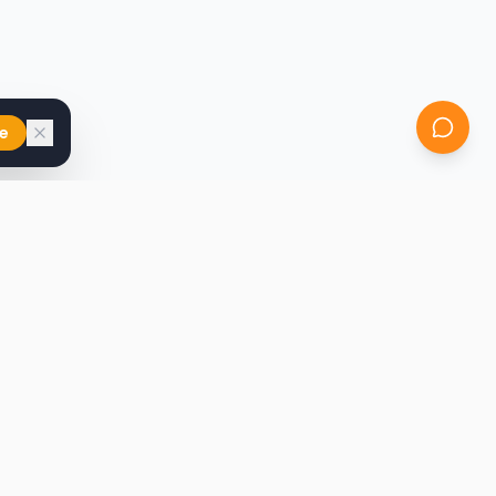
e
iast
Kontakt
marcin@secondhandy.com.pl
Polityka prywatności
Regulamin