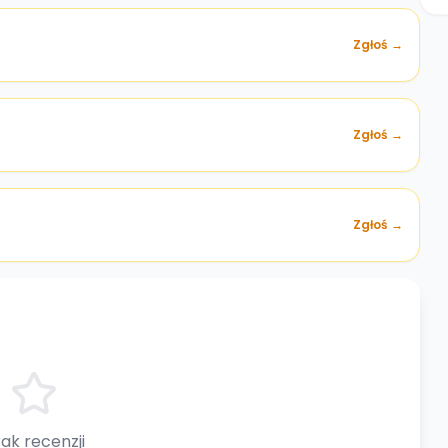
Zgłoś →
)
Zgłoś →
Zgłoś →
ak recenzji