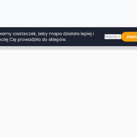
wamy ciasteczek, żeby mapa działała lepiej i
Jasn
Więcej
ciej Cię prowadziła do sklepów.
Lumpeksy w miastach
Więcej m
Warszawa
Lublin
Kraków
Katowice
Wrocław
Białystok
Poznań
Toruń