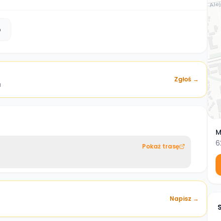
b
Zgłoś →
a
M
6
Pokaż trasę
Napisz →