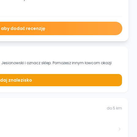
ę aby dodać recenzję
 Jesionowski
i oznacz sklep. Pomożesz innym łowcom okazji
daj znalezisko
do
5
km