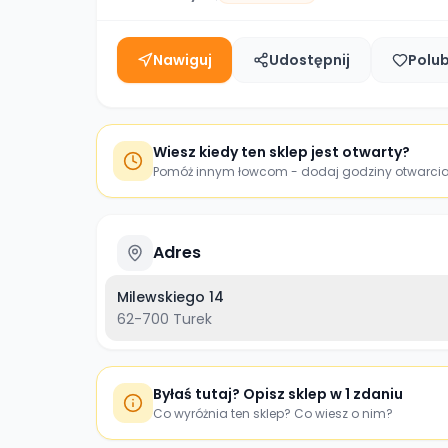
Nawiguj
Udostępnij
Polu
Wiesz kiedy ten sklep jest otwarty?
Pomóż innym łowcom - dodaj godziny otwarci
Adres
Milewskiego 14
62-700
Turek
Byłaś tutaj? Opisz sklep w 1 zdaniu
Co wyróżnia ten sklep? Co wiesz o nim?