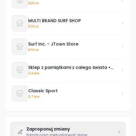
520 m
MULTI BRAND SURF SHOP
570 m
Surf Inc. - JTown Store
670 m
Sklep z pamiątkami z całego świata •
Jurata
2.6 km
Classic Sport
2.7 km
Zaproponuj zmiany
Pomóż nam zaktualizować dane