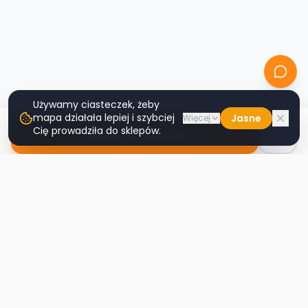
Używamy ciasteczek, żeby
mapa działała lepiej i szybciej
Jasne
Więcej
Cię prowadziła do sklepów.
Nawiguj do sklepu
Second
Handy
Największa mapa sklepów second-hand
w Polsce. Znajdź lumpeks w swoim
mieście.