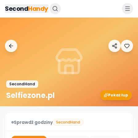
Przejdz do tresci
Second
Handy
SecondHand
Selfiezone.pl
Pokaż łup
Sprawdź godziny
SecondHand