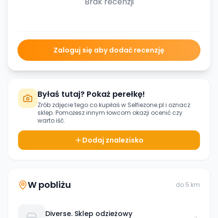
Brak recenzji
Zaloguj się aby dodać recenzję
Byłaś tutaj? Pokaż perełkę!
Zrób zdjęcie tego co kupiłaś w
Selfiezone.pl
i oznacz
sklep. Pomożesz innym łowcom okazji ocenić czy
warto iść.
Dodaj znalezisko
W pobliżu
do
5
km
Diverse. Sklep odzieżowy