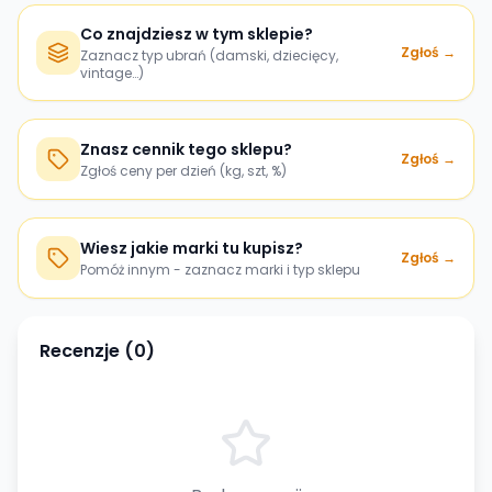
Co znajdziesz w tym sklepie?
Zgłoś →
Zaznacz typ ubrań (damski, dziecięcy,
vintage…)
Znasz cennik tego sklepu?
Zgłoś →
Zgłoś ceny per dzień (kg, szt, %)
Wiesz jakie marki tu kupisz?
Zgłoś →
Pomóż innym - zaznacz marki i typ sklepu
Recenzje (
0
)