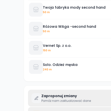
Twoja fabryka mody second hand
50 m
Różowa WAga -second hand
50 m
Vernet Sp. z o.o.
150 m
Solo. Odzież męska
240 m
Zaproponuj zmiany
Pomóż nam zaktualizować dane