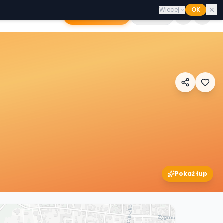
Wiecej
OK
Dodaj sklep
Zaloguj
Pokaż łup