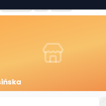
Cała Polska
Sklepy
Hurtownie
sińska