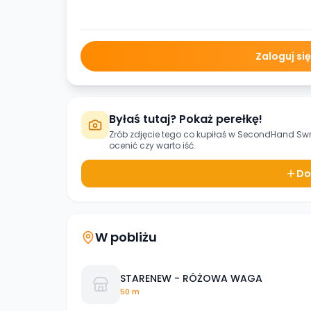
Zaloguj si
Byłaś tutaj? Pokaż perełkę!
Zrób zdjęcie tego co kupiłaś w
SecondHand Swr
ocenić czy warto iść.
Do
W pobliżu
STARENEW - RÓŻOWA WAGA
50 m