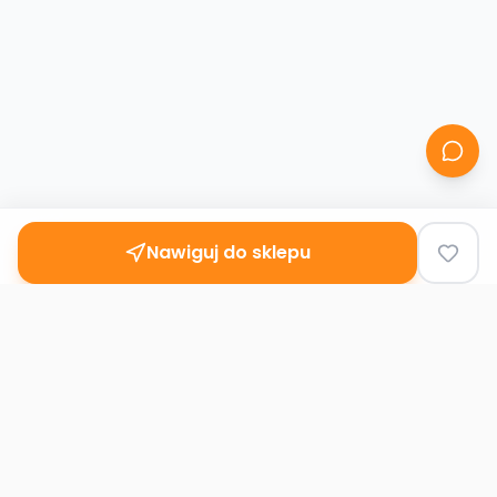
Nawiguj do sklepu
Second
Handy
Największa mapa sklepów second-hand
w Polsce. Znajdź lumpeks w swoim