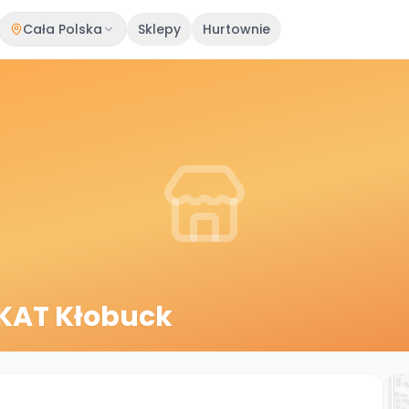
Cała Polska
Sklepy
Hurtownie
UKAT Kłobuck