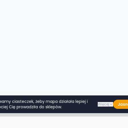
wamy ciasteczek, żeby mapa działała lepiej i
Jasn
Więcej
ciej Cię prowadziła do sklepów.