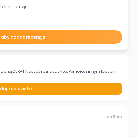
ak recenzji
ę aby dodać recenzję
ywanej DUKAT Kłobuck
i oznacz sklep. Pomożesz innym łowcom
daj znalezisko
do
5
km