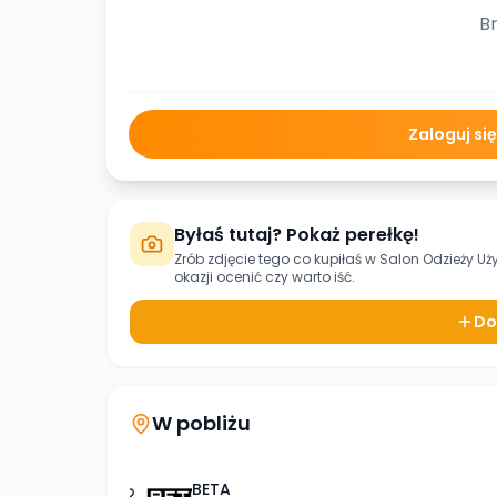
Br
Zaloguj si
Byłaś tutaj? Pokaż perełkę!
Zrób zdjęcie tego co kupiłaś w
Salon Odzieży Uż
okazji ocenić czy warto iść.
Do
W pobliżu
BETA