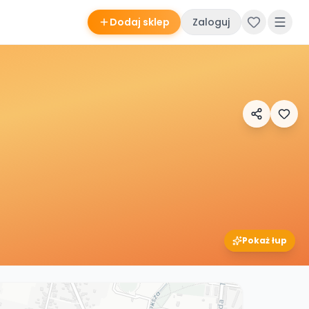
Dodaj sklep
Zaloguj
Pokaż łup