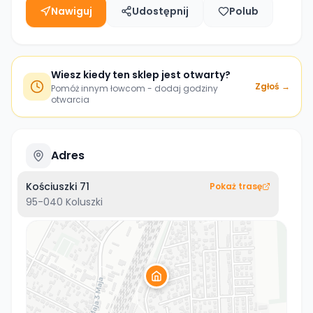
Nawiguj
Udostępnij
Polub
Wiesz kiedy ten sklep jest otwarty?
Zgłoś →
Pomóż innym łowcom - dodaj godziny
otwarcia
Adres
Kościuszki 71
Pokaż trasę
95-040
Koluszki