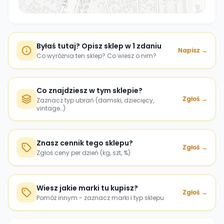
Byłaś tutaj? Opisz sklep w 1 zdaniu
Napisz →
Co wyróżnia ten sklep? Co wiesz o nim?
Co znajdziesz w tym sklepie?
Zgłoś →
Zaznacz typ ubrań (damski, dziecięcy,
vintage…)
Znasz cennik tego sklepu?
Zgłoś →
Zgłoś ceny per dzień (kg, szt, %)
Wiesz jakie marki tu kupisz?
Zgłoś →
Pomóż innym - zaznacz marki i typ sklepu