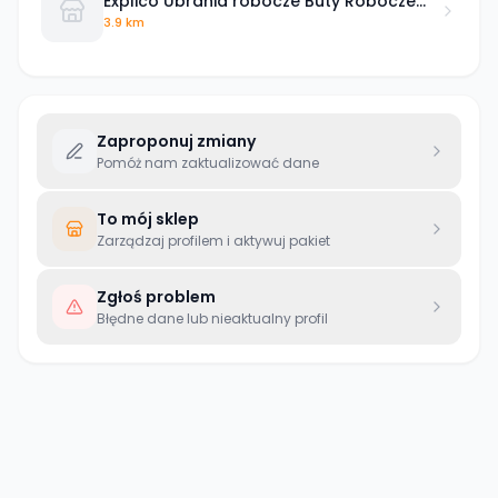
Explico Ubrania robocze Buty Robocze
Odzież odblaskowa
3.9 km
Zaproponuj zmiany
Pomóż nam zaktualizować dane
To mój sklep
Zarządzaj profilem i aktywuj pakiet
Zgłoś problem
Błędne dane lub nieaktualny profil