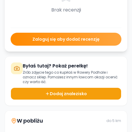
Brak recenzji
Zaloguj się aby dodać recenzję
Byłaś tutaj? Pokaż perełkę!
Zrób zdjęcie tego co kupiłaś w
Rowery Podhale
i
oznacz sklep. Pomożesz innym łowcom okazji ocenić
czy warto iść.
Dodaj znalezisko
W pobliżu
do
5
km