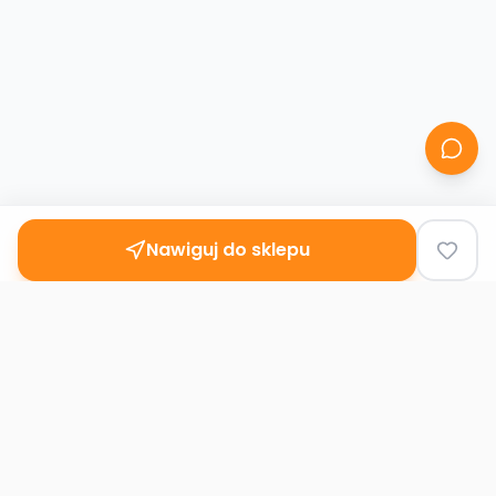
Nawiguj do sklepu
Second
Handy
Największa mapa sklepów second-hand
w Polsce. Znajdź lumpeks w swoim