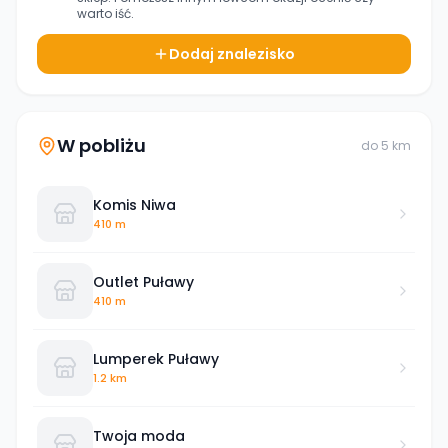
warto iść.
Dodaj znalezisko
W pobliżu
do
5
km
Komis Niwa
410 m
Outlet Puławy
410 m
Lumperek Puławy
1.2 km
Twoja moda